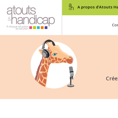
A propos d’Atouts H
Con
Crée