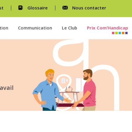
st
Glossaire
Nous contacter
tion
Communication
Le Club
Prix Com’Handicap
avail