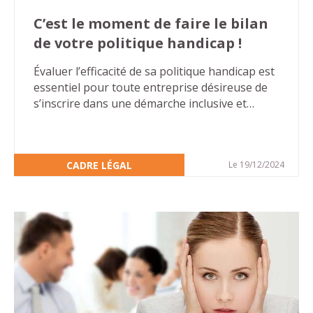
C’est le moment de faire le bilan
de votre politique handicap !
Évaluer l’efficacité de sa politique handicap est
essentiel pour toute entreprise désireuse de
s’inscrire dans une démarche inclusive et
durable. Faire le bilan permet non seulement
de mesurer les progrès réalisés, mais aussi
d’identifier les axes d’amélioration. Cet article
CADRE LÉGAL
Le 19/12/2024
vous présente les points clés pour réaliser le
bilan de votre politique handicap vous
permettant, en appliquant les principes de
l’amélioration continue, de vous inscrire dans
un cycle vertueux.