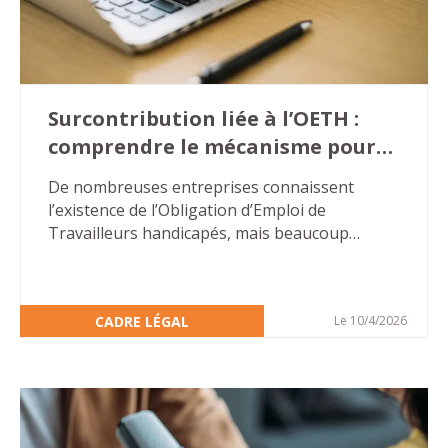
Surcontribution liée à l’OETH :
comprendre le mécanisme pour
éviter les mauvaises surprises…
De nombreuses entreprises connaissent
l’existence de l’Obligation d’Emploi de
Travailleurs handicapés, mais beaucoup
découvrent plus tard la surcontribution, une
majoration beaucoup plus lourde que la
contribution « classique ». Cette
CADRE LÉGAL
Le 10/4/2026
méconnaissance crée un terrain favorable aux
discours alarmistes de certains démarcheurs
commerciaux.
Pour les directions des ressources humaines
et les référents handicap, l’enjeu est simple :
comprendre les règles, sécuriser les pratiques