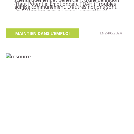
scientifiquement et bénéficient d’une définition
(Haut Potentiel Émotionnel), TDAH (Troubles
admise communément. D’autres notions sont
De l’Attention avec ou sans Hyperactivité)…
sujettes à des débats et ne font pas
l’unanimité sur leur définition, leurs contours,
leurs conséquences…
MAINTIEN DANS L’EMPLOI
Le 24/6/2024