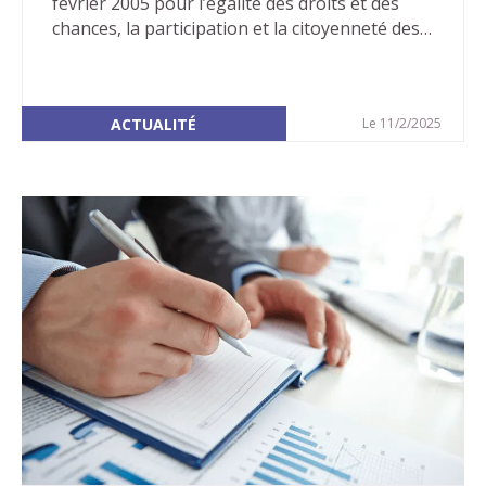
février 2005 pour l’égalité des droits et des
chances, la participation et la citoyenneté des
personnes handicapées a été promulguée. En
2005, cette loi était perçue comme volontariste
et apportait de nombreuses évolutions dans la
ACTUALITÉ
Le 11/2/2025
prise en compte du handicap et la recherche
d’une société inclusive. Cette volonté était
confortée, en 2010, par la ratification de la
convention relative aux droits des personnes
handicapées, par la France, qui réaffirme les
droits humains issus des textes de la
Déclaration universelle des droits de l’homme
et interdit les discriminations fondées sur le
handicap.