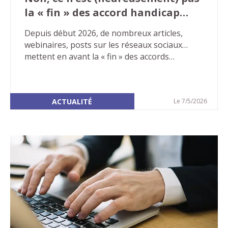
la « fin » des accord handicap
agrées
Depuis début 2026, de nombreux articles,
webinaires, posts sur les réseaux sociaux…
mettent en avant la « fin » des accords
handicap agréés « depuis fin 2025 ou à
horizon fin 2026 » pour toutes les entreprises
du secteur privé… Ces publications mettent
ACTUALITÉ
Le 7/5/2026
souvent en avant des conséquences
désastreuses. Il n’en est rien. Tout d’abord
parce que l’on ne peut pas parler de « fin »
mais aussi car des solutions
d’accompagnement existent pour pérenniser
leurs actions sur le champ de l’emploi des
personnes en situation de handicap.