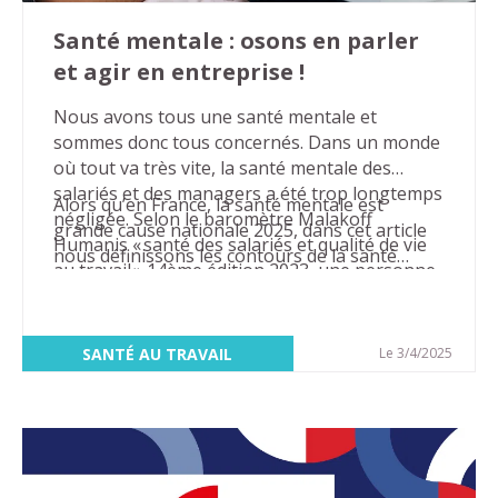
Santé mentale : osons en parler
et agir en entreprise !
Nous avons tous une santé mentale et
sommes donc tous concernés. Dans un monde
où tout va très vite, la santé mentale des
salariés et des managers a été trop longtemps
Alors qu’en France, la santé mentale est
négligée. Selon le baromètre Malakoff
grande cause nationale 2025, dans cet article
Humanis « santé des salariés et qualité de vie
nous définissons les contours de la santé
au travail » 14ème édition 2023, une personne
mentale et nous identifions les actions à
sur deux connaitra des difficultés psychiques
mettre en place dans les entreprises pour agir
plus ou moins intenses, plus ou moins
en faveur de la bonne santé mentale.
durables, qui auront des conséquences sur sa
SANTÉ AU TRAVAIL
Le 3/4/2025
carrière.