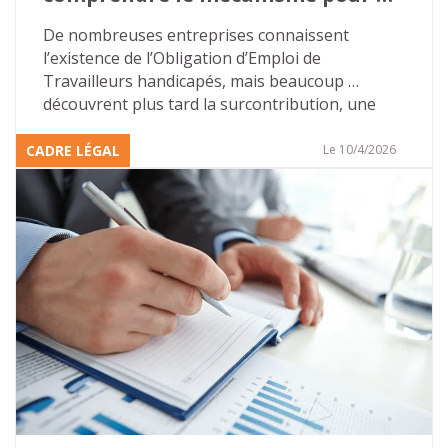
éviter les mauvaises surprises…
De nombreuses entreprises connaissent 
l’existence de l’Obligation d’Emploi de 
Travailleurs handicapés, mais beaucoup 
découvrent plus tard la surcontribution, une 
majoration beaucoup plus lourde que la 
contribution « classique ». Cette 
CADRE LÉGAL
Le 10/4/2026
méconnaissance crée un terrain favorable aux 
discours alarmistes de certains démarcheurs 
commerciaux.
Pour les directions des ressources humaines et 
les référents handicap, l’enjeu est simple : 
comprendre les règles, sécuriser les pratiques 
internes et ne pas céder à la pression 
extérieure.