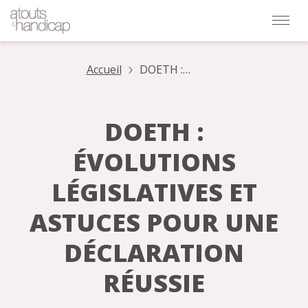
Accueil
DOETH :
évolutions
législatives et
astuces pour
DOETH :
une déclaration
réussie
ÉVOLUTIONS
LÉGISLATIVES ET
ASTUCES POUR UNE
DÉCLARATION
RÉUSSIE