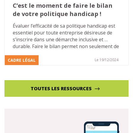
C’est le moment de faire le bilan 
de votre politique handicap !
Évaluer l’efficacité de sa politique handicap est 
essentiel pour toute entreprise désireuse de 
s’inscrire dans une démarche inclusive et 
durable. Faire le bilan permet non seulement de 
mesurer les progrès réalisés, mais aussi 
d’identifier les axes d’amélioration. Cet article 
CADRE LÉGAL
Le 19/12/2024
vous présente les points clés pour réaliser le 
bilan de votre politique handicap vous 
permettant, en appliquant les principes de 
l’amélioration continue, de vous inscrire dans 
TOUTES LES RESSOURCES
un cycle vertueux.