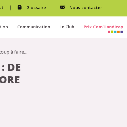
st
Glossaire
Nous contacter
tion
Communication
Le Club
Prix Com’Handicap
coup à faire…
: DE
CORE