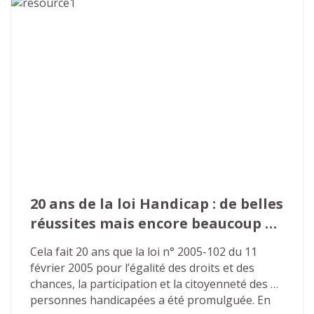
Tour de France des solutions a été lancé en 
2025 par le ministère chargé de l’Autonomie et 
du Handicap afin de repenser en profondeur le 
fonctionnement des Maisons départementales 
des personnes handicapées (MDPH).
20 ans de la loi Handicap : de belles 
réussites mais encore beaucoup à 
faire…
Cela fait 20 ans que la loi n° 2005-102 du 11 
février 2005 pour l’égalité des droits et des 
chances, la participation et la citoyenneté des 
personnes handicapées a été promulguée. En 