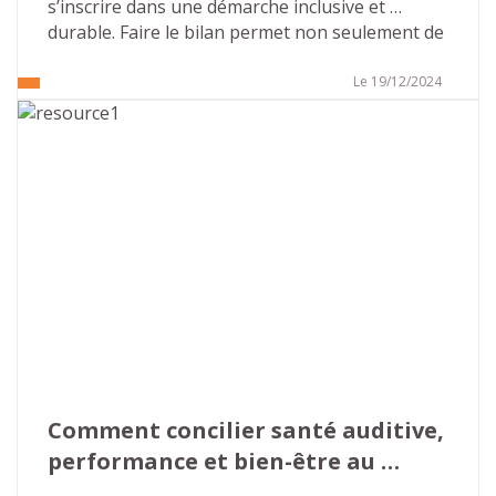
s’inscrire dans une démarche inclusive et 
durable. Faire le bilan permet non seulement de 
mesurer les progrès réalisés, mais aussi 
d’identifier les axes d’amélioration. Cet article 
Le 19/12/2024
vous présente les points clés pour réaliser le 
bilan de votre politique handicap vous 
permettant, en appliquant les principes de 
l’amélioration continue, de vous inscrire dans 
un cycle vertueux.
Comment concilier santé auditive, 
performance et bien-être au 
travail ?