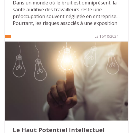
Dans un monde où le bruit est omniprésent, la 
santé auditive des travailleurs reste une 
préoccupation souvent négligée en entreprise. 
Pourtant, les risques associés à une exposition 
prolongée à des niveaux sonores élevés 
peuvent être lourds de conséquences, tant sur 
Le 16/10/2024
le plan professionnel que personnel. Nous 
allons faire le point sur l’importance de la 
prévention des risques auditifs au travail, les 
mesures existantes et les solutions à mettre en 
place pour assurer un environnement sain et 
productif.
Le Haut Potentiel Intellectuel 