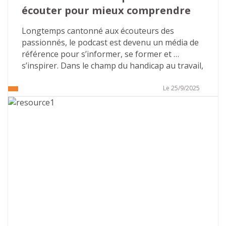
écouter pour mieux comprendre
Longtemps cantonné aux écouteurs des 
passionnés, le podcast est devenu un média de 
référence pour s’informer, se former et 
s’inspirer. Dans le champ du handicap au travail, 
il ouvre un espace rare : des voix sincères, des 
parcours pluriels, des clés concrètes pour agir 
Le 25/9/2025
en entreprise. Avec ses deux saisons déjà 
disponibles, consacrées aux troubles Dys puis 
aux troubles autistiques, et une offre 
d’accompagnement dédiée aux organisations, 
Atouts & Handicap fait du format audio un levier 
puissant de sensibilisation et d’inclusion. Voici 
l’essentiel à connaître… et des pistes pour en 
faire un outil vivant dans votre culture 
d’entreprise.