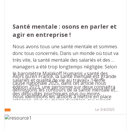
dans votre organisation.
Santé mentale : osons en parler et 
agir en entreprise !
Nous avons tous une santé mentale et sommes 
donc tous concernés. Dans un monde où tout va 
très vite, la santé mentale des salariés et des 
managers a été trop longtemps négligée. Selon 
le baromètre Malakoff Humanis « santé des 
Alors qu’en France, la santé mentale est grande 
salariés et qualité de vie au travail » 14ème 
cause nationale 2025, dans cet article nous 
édition 2023, une personne sur deux connaitra 
définissons les contours de la santé mentale et 
des difficultés psychiques plus ou moins 
nous identifions les actions à mettre en place 
intenses, plus ou moins durables, qui auront 
dans les entreprises pour agir en faveur de la 
des conséquences sur sa carrière.
bonne santé mentale.
Le 3/4/2025