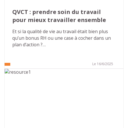
QVCT : prendre soin du travail 
pour mieux travailler ensemble
Et si la qualité de vie au travail était bien plus 
qu’un bonus RH ou une case à cocher dans un 
plan d’action ?
Dans un monde professionnel en constante 
évolution, où les exigences s’accumulent et les 
Le 16/6/2025
repères bougent, il devient essentiel de 
s’interroger : comment permettre à chacun de 
bien faire son travail, de s’y sentir utile, respecté 
et en bonne santé ?
La QVCT – Qualité de Vie et des Conditions de 
Travail – n’est pas un luxe, mais un levier 
stratégique, humain et collectif. Voici pourquoi il 
est plus que jamais temps d’en faire une priorité 