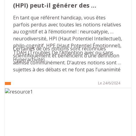
(HPI) peut-il générer des 
situations de handicap ?
En tant que référent handicap, vous êtes 
parfois perdus avec toutes les notions relatives 
au cognitif et à l’émotionnel : neuroatypie, 
neurodiversité, HPI (Haut Potentiel Intellectuel), 
philo-cognitif, HPE (Haut Potentiel Émotionnel), 
Certaines de ces notions sont reconnues 
TDAH (Troubles De l’Attention avec ou sans 
scientifiquement et bénéficient d’une définition 
Hyperactivité)…
admise communément. D’autres notions sont 
sujettes à des débats et ne font pas l’unanimité 
sur leur définition, leurs contours, leurs 
conséquences…
Le 24/6/2024