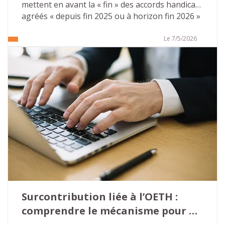
mettent en avant la « fin » des accords handicap 
agréés « depuis fin 2025 ou à horizon fin 2026 » 
pour toutes les entreprises du secteur privé… 
Ces publications mettent souvent en avant des 
Le 7/5/2026
conséquences désastreuses. Il n’en est rien. 
Tout d’abord parce que l’on ne peut pas parler 
de « fin » mais aussi car des solutions 
d’accompagnement existent pour pérenniser 
leurs actions sur le champ de l’emploi des 
personnes en situation de handicap. 
Surcontribution liée à l’OETH : 
comprendre le mécanisme pour 
éviter les mauvaises surprises…