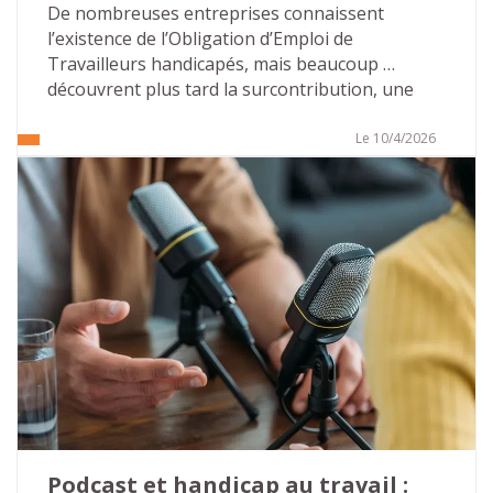
De nombreuses entreprises connaissent 
l’existence de l’Obligation d’Emploi de 
Travailleurs handicapés, mais beaucoup 
découvrent plus tard la surcontribution, une 
majoration beaucoup plus lourde que la 
contribution « classique ». Cette 
Le 10/4/2026
méconnaissance crée un terrain favorable aux 
discours alarmistes de certains démarcheurs 
commerciaux.
Pour les directions des ressources humaines et 
les référents handicap, l’enjeu est simple : 
comprendre les règles, sécuriser les pratiques 
internes et ne pas céder à la pression 
extérieure.
Podcast et handicap au travail : 