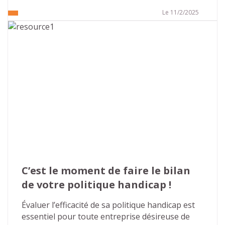
2005, cette loi était perçue comme volontariste 
et apportait de nombreuses évolutions dans la 
Le 11/2/2025
prise en compte du handicap et la recherche 
d’une société inclusive. Cette volonté était 
confortée, en 2010, par la ratification de la 
convention relative aux droits des personnes 
handicapées, par la France, qui réaffirme les 
droits humains issus des textes de la 
Déclaration universelle des droits de l’homme et 
interdit les discriminations fondées sur le 
handicap.
C’est le moment de faire le bilan 
de votre politique handicap !
Évaluer l’efficacité de sa politique handicap est 
essentiel pour toute entreprise désireuse de 