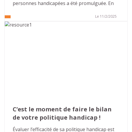
personnes handicapées a été promulguée. En 
2005, cette loi était perçue comme volontariste 
et apportait de nombreuses évolutions dans la 
Le 11/2/2025
prise en compte du handicap et la recherche 
d’une société inclusive. Cette volonté était 
confortée, en 2010, par la ratification de la 
convention relative aux droits des personnes 
handicapées, par la France, qui réaffirme les 
droits humains issus des textes de la 
Déclaration universelle des droits de l’homme et 
interdit les discriminations fondées sur le 
handicap.
C’est le moment de faire le bilan 
de votre politique handicap !
Évaluer l’efficacité de sa politique handicap est 