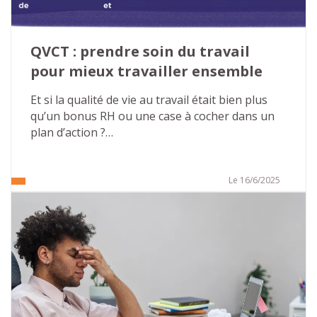
QVCT : prendre soin du travail 
pour mieux travailler ensemble
Et si la qualité de vie au travail était bien plus 
qu’un bonus RH ou une case à cocher dans un 
plan d’action ?
Dans un monde professionnel en constante 
évolution, où les exigences s’accumulent et les 
Le 16/6/2025
repères bougent, il devient essentiel de 
s’interroger : comment permettre à chacun de 
bien faire son travail, de s’y sentir utile, respecté 
et en bonne santé ?
La QVCT – Qualité de Vie et des Conditions de 
Travail – n’est pas un luxe, mais un levier 
stratégique, humain et collectif. Voici pourquoi il 