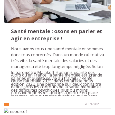
est plus que jamais temps d’en faire une priorité 
dans votre organisation.
Santé mentale : osons en parler et 
agir en entreprise !
Nous avons tous une santé mentale et sommes 
donc tous concernés. Dans un monde où tout va 
très vite, la santé mentale des salariés et des 
managers a été trop longtemps négligée. Selon 
le baromètre Malakoff Humanis « santé des 
Alors qu’en France, la santé mentale est grande 
salariés et qualité de vie au travail » 14ème 
cause nationale 2025, dans cet article nous 
édition 2023, une personne sur deux connaitra 
définissons les contours de la santé mentale et 
des difficultés psychiques plus ou moins 
nous identifions les actions à mettre en place 
intenses, plus ou moins durables, qui auront 
dans les entreprises pour agir en faveur de la 
des conséquences sur sa carrière.
bonne santé mentale.
Le 3/4/2025