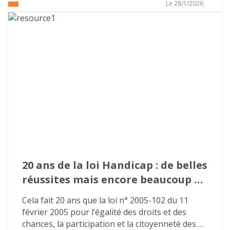
droits. Face à ce constat largement partagé, le 
Le 28/1/2026
Tour de France des solutions a été lancé en 
2025 par le ministère chargé de l’Autonomie et 
du Handicap afin de repenser en profondeur le 
fonctionnement des Maisons départementales 
des personnes handicapées (MDPH).
20 ans de la loi Handicap : de belles 
réussites mais encore beaucoup à 
faire…
Cela fait 20 ans que la loi n° 2005-102 du 11 
février 2005 pour l’égalité des droits et des 
chances, la participation et la citoyenneté des 