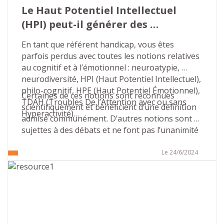
Le Haut Potentiel Intellectuel 
(HPI) peut-il générer des 
situations de handicap ?
En tant que référent handicap, vous êtes 
parfois perdus avec toutes les notions relatives 
au cognitif et à l’émotionnel : neuroatypie, 
neurodiversité, HPI (Haut Potentiel Intellectuel), 
philo-cognitif, HPE (Haut Potentiel Émotionnel), 
Certaines de ces notions sont reconnues 
TDAH (Troubles De l’Attention avec ou sans 
scientifiquement et bénéficient d’une définition 
Hyperactivité)…
admise communément. D’autres notions sont 
sujettes à des débats et ne font pas l’unanimité 
sur leur définition, leurs contours, leurs 
conséquences…
Le 24/6/2024