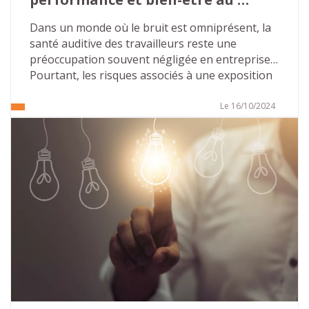
travail ?
Dans un monde où le bruit est omniprésent, la 
santé auditive des travailleurs reste une 
préoccupation souvent négligée en entreprise. 
Pourtant, les risques associés à une exposition 
prolongée à des niveaux sonores élevés 
peuvent être lourds de conséquences, tant sur 
Le 16/10/2024
le plan professionnel que personnel. Nous 
allons faire le point sur l’importance de la 
prévention des risques auditifs au travail, les 
mesures existantes et les solutions à mettre en 
place pour assurer un environnement sain et 
productif.