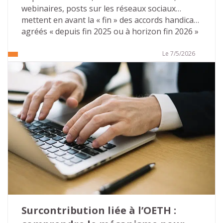
webinaires, posts sur les réseaux sociaux… 
mettent en avant la « fin » des accords handicap 
agréés « depuis fin 2025 ou à horizon fin 2026 » 
pour toutes les entreprises du secteur privé… 
Ces publications mettent souvent en avant des 
Le 7/5/2026
conséquences désastreuses. Il n’en est rien. 
Tout d’abord parce que l’on ne peut pas parler 
de « fin » mais aussi car des solutions 
d’accompagnement existent pour pérenniser 
leurs actions sur le champ de l’emploi des 
personnes en situation de handicap. 
Surcontribution liée à l’OETH : 