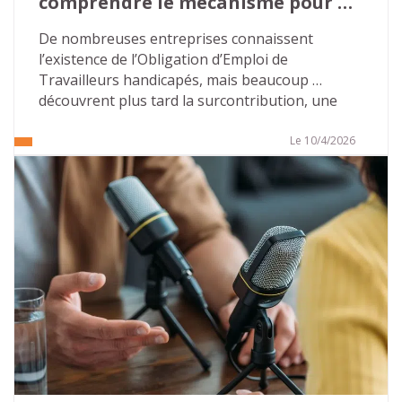
comprendre le mécanisme pour 
éviter les mauvaises surprises…
De nombreuses entreprises connaissent 
l’existence de l’Obligation d’Emploi de 
Travailleurs handicapés, mais beaucoup 
découvrent plus tard la surcontribution, une 
majoration beaucoup plus lourde que la 
contribution « classique ». Cette 
Le 10/4/2026
méconnaissance crée un terrain favorable aux 
discours alarmistes de certains démarcheurs 
commerciaux.
Pour les directions des ressources humaines et 
les référents handicap, l’enjeu est simple : 
comprendre les règles, sécuriser les pratiques 
internes et ne pas céder à la pression 
extérieure.