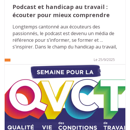
Podcast et handicap au travail : 
écouter pour mieux comprendre
Longtemps cantonné aux écouteurs des 
passionnés, le podcast est devenu un média de 
référence pour s’informer, se former et 
s’inspirer. Dans le champ du handicap au travail, 
il ouvre un espace rare : des voix sincères, des 
parcours pluriels, des clés concrètes pour agir 
Le 25/9/2025
en entreprise. Avec ses deux saisons déjà 
disponibles, consacrées aux troubles Dys puis 
aux troubles autistiques, et une offre 
d’accompagnement dédiée aux organisations, 
Atouts & Handicap fait du format audio un levier 
puissant de sensibilisation et d’inclusion. Voici 
l’essentiel à connaître… et des pistes pour en 
faire un outil vivant dans votre culture 
d’entreprise.