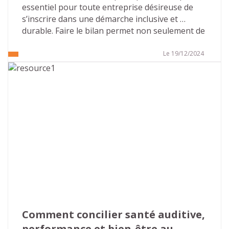
essentiel pour toute entreprise désireuse de 
s’inscrire dans une démarche inclusive et 
durable. Faire le bilan permet non seulement de 
mesurer les progrès réalisés, mais aussi 
d’identifier les axes d’amélioration. Cet article 
Le 19/12/2024
vous présente les points clés pour réaliser le 
bilan de votre politique handicap vous 
permettant, en appliquant les principes de 
l’amélioration continue, de vous inscrire dans 
un cycle vertueux.
Comment concilier santé auditive, 
performance et bien-être au 