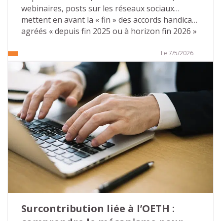
webinaires, posts sur les réseaux sociaux… 
mettent en avant la « fin » des accords handicap 
agréés « depuis fin 2025 ou à horizon fin 2026 » 
pour toutes les entreprises du secteur privé… 
Ces publications mettent souvent en avant des 
Le 7/5/2026
conséquences désastreuses. Il n’en est rien. 
Tout d’abord parce que l’on ne peut pas parler 
de « fin » mais aussi car des solutions 
d’accompagnement existent pour pérenniser 
leurs actions sur le champ de l’emploi des 
personnes en situation de handicap. 
Surcontribution liée à l’OETH : 