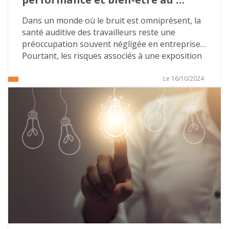
travail ?
Dans un monde où le bruit est omniprésent, la 
santé auditive des travailleurs reste une 
préoccupation souvent négligée en entreprise. 
Pourtant, les risques associés à une exposition 
prolongée à des niveaux sonores élevés 
peuvent être lourds de conséquences, tant sur 
Le 16/10/2024
le plan professionnel que personnel. Nous 
allons faire le point sur l’importance de la 
prévention des risques auditifs au travail, les 
mesures existantes et les solutions à mettre en 
place pour assurer un environnement sain et 
productif.