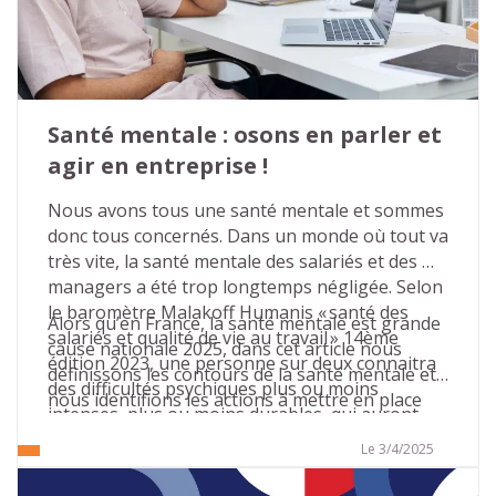
est plus que jamais temps d’en faire une priorité 
dans votre organisation.
Santé mentale : osons en parler et 
agir en entreprise !
Nous avons tous une santé mentale et sommes 
donc tous concernés. Dans un monde où tout va 
très vite, la santé mentale des salariés et des 
managers a été trop longtemps négligée. Selon 
le baromètre Malakoff Humanis « santé des 
Alors qu’en France, la santé mentale est grande 
salariés et qualité de vie au travail » 14ème 
cause nationale 2025, dans cet article nous 
édition 2023, une personne sur deux connaitra 
définissons les contours de la santé mentale et 
des difficultés psychiques plus ou moins 
nous identifions les actions à mettre en place 
intenses, plus ou moins durables, qui auront 
dans les entreprises pour agir en faveur de la 
des conséquences sur sa carrière.
bonne santé mentale.
Le 3/4/2025