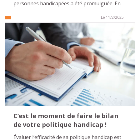
personnes handicapées a été promulguée. En 
2005, cette loi était perçue comme volontariste 
et apportait de nombreuses évolutions dans la 
Le 11/2/2025
prise en compte du handicap et la recherche 
d’une société inclusive. Cette volonté était 
confortée, en 2010, par la ratification de la 
convention relative aux droits des personnes 
handicapées, par la France, qui réaffirme les 
droits humains issus des textes de la 
Déclaration universelle des droits de l’homme et 
interdit les discriminations fondées sur le 
handicap.
C’est le moment de faire le bilan 
de votre politique handicap !
Évaluer l’efficacité de sa politique handicap est 