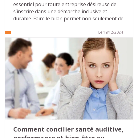
essentiel pour toute entreprise désireuse de 
s’inscrire dans une démarche inclusive et 
durable. Faire le bilan permet non seulement de 
mesurer les progrès réalisés, mais aussi 
d’identifier les axes d’amélioration. Cet article 
Le 19/12/2024
vous présente les points clés pour réaliser le 
bilan de votre politique handicap vous 
permettant, en appliquant les principes de 
l’amélioration continue, de vous inscrire dans 
un cycle vertueux.
Comment concilier santé auditive, 
performance et bien-être au 