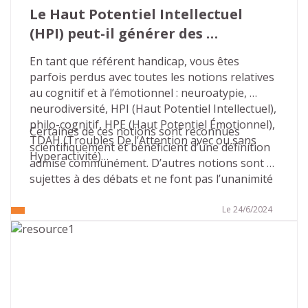
Le Haut Potentiel Intellectuel 
(HPI) peut-il générer des 
situations de handicap ?
En tant que référent handicap, vous êtes 
parfois perdus avec toutes les notions relatives 
au cognitif et à l’émotionnel : neuroatypie, 
neurodiversité, HPI (Haut Potentiel Intellectuel), 
philo-cognitif, HPE (Haut Potentiel Émotionnel), 
Certaines de ces notions sont reconnues 
TDAH (Troubles De l’Attention avec ou sans 
scientifiquement et bénéficient d’une définition 
Hyperactivité)…
admise communément. D’autres notions sont 
sujettes à des débats et ne font pas l’unanimité 
sur leur définition, leurs contours, leurs 
conséquences…
Le 24/6/2024