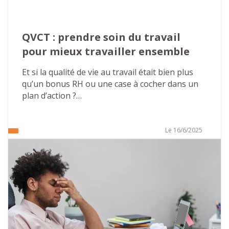
QVCT : prendre soin du travail 
pour mieux travailler ensemble
Et si la qualité de vie au travail était bien plus 
qu’un bonus RH ou une case à cocher dans un 
plan d’action ?
Dans un monde professionnel en constante 
évolution, où les exigences s’accumulent et les 
Le 16/6/2025
repères bougent, il devient essentiel de 
s’interroger : comment permettre à chacun de 
bien faire son travail, de s’y sentir utile, respecté 
et en bonne santé ?
La QVCT – Qualité de Vie et des Conditions de 
Travail – n’est pas un luxe, mais un levier 
stratégique, humain et collectif. Voici pourquoi il 