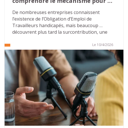
comprendre le mécanisme pour 
éviter les mauvaises surprises…
De nombreuses entreprises connaissent 
l’existence de l’Obligation d’Emploi de 
Travailleurs handicapés, mais beaucoup 
découvrent plus tard la surcontribution, une 
majoration beaucoup plus lourde que la 
contribution « classique ». Cette 
Le 10/4/2026
méconnaissance crée un terrain favorable aux 
discours alarmistes de certains démarcheurs 
commerciaux.
Pour les directions des ressources humaines et 
les référents handicap, l’enjeu est simple : 
comprendre les règles, sécuriser les pratiques 
internes et ne pas céder à la pression 
extérieure.