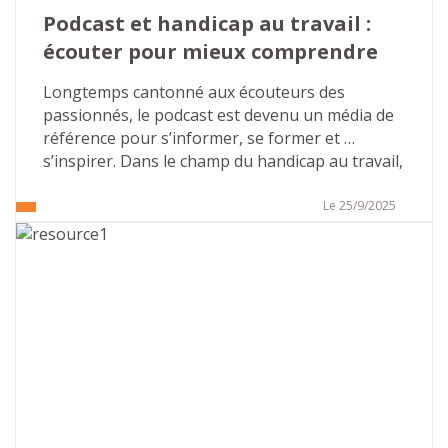
Podcast et handicap au travail : 
écouter pour mieux comprendre
Longtemps cantonné aux écouteurs des 
passionnés, le podcast est devenu un média de 
référence pour s’informer, se former et 
s’inspirer. Dans le champ du handicap au travail, 
il ouvre un espace rare : des voix sincères, des 
parcours pluriels, des clés concrètes pour agir 
Le 25/9/2025
en entreprise. Avec ses deux saisons déjà 
disponibles, consacrées aux troubles Dys puis 
aux troubles autistiques, et une offre 
d’accompagnement dédiée aux organisations, 
Atouts & Handicap fait du format audio un levier 
puissant de sensibilisation et d’inclusion. Voici 
l’essentiel à connaître… et des pistes pour en 
faire un outil vivant dans votre culture 
d’entreprise.