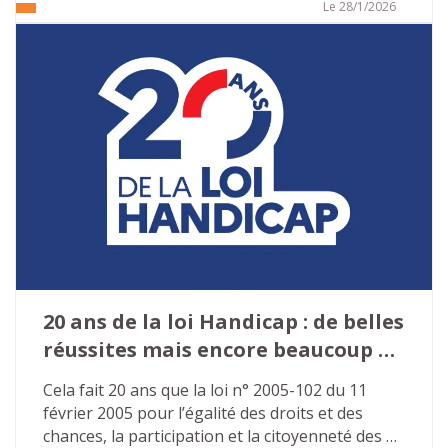
droits. Face à ce constat largement partagé, le 
Le 28/1/2026
Tour de France des solutions a été lancé en 
2025 par le ministère chargé de l’Autonomie et 
du Handicap afin de repenser en profondeur le 
fonctionnement des Maisons départementales 
des personnes handicapées (MDPH).
20 ans de la loi Handicap : de belles 
réussites mais encore beaucoup à 
faire…
Cela fait 20 ans que la loi n° 2005-102 du 11 
février 2005 pour l’égalité des droits et des 
chances, la participation et la citoyenneté des 