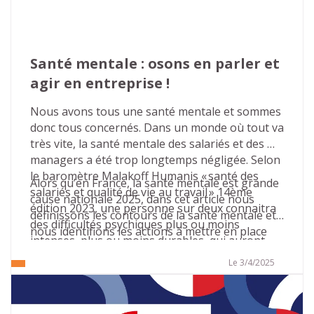
dans votre organisation.
Santé mentale : osons en parler et 
agir en entreprise !
Nous avons tous une santé mentale et sommes 
donc tous concernés. Dans un monde où tout va 
très vite, la santé mentale des salariés et des 
managers a été trop longtemps négligée. Selon 
le baromètre Malakoff Humanis « santé des 
Alors qu’en France, la santé mentale est grande 
salariés et qualité de vie au travail » 14ème 
cause nationale 2025, dans cet article nous 
édition 2023, une personne sur deux connaitra 
définissons les contours de la santé mentale et 
des difficultés psychiques plus ou moins 
nous identifions les actions à mettre en place 
intenses, plus ou moins durables, qui auront 
dans les entreprises pour agir en faveur de la 
des conséquences sur sa carrière.
bonne santé mentale.
Le 3/4/2025