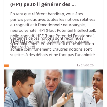
(HPI) peut-il générer des 
situations de handicap ?
En tant que référent handicap, vous êtes 
parfois perdus avec toutes les notions relatives 
au cognitif et à l’émotionnel : neuroatypie, 
neurodiversité, HPI (Haut Potentiel Intellectuel), 
philo-cognitif, HPE (Haut Potentiel Émotionnel), 
Certaines de ces notions sont reconnues 
TDAH (Troubles De l’Attention avec ou sans 
scientifiquement et bénéficient d’une définition 
Hyperactivité)…
admise communément. D’autres notions sont 
sujettes à des débats et ne font pas l’unanimité 
sur leur définition, leurs contours, leurs 
conséquences…
Le 24/6/2024