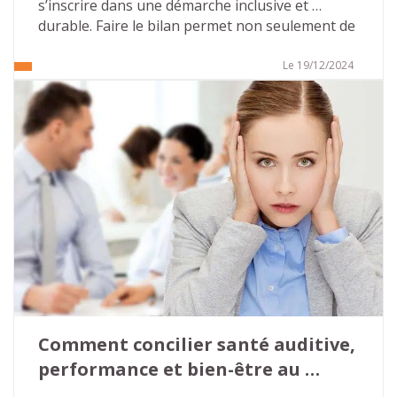
s’inscrire dans une démarche inclusive et 
durable. Faire le bilan permet non seulement de 
mesurer les progrès réalisés, mais aussi 
d’identifier les axes d’amélioration. Cet article 
Le 19/12/2024
vous présente les points clés pour réaliser le 
bilan de votre politique handicap vous 
permettant, en appliquant les principes de 
l’amélioration continue, de vous inscrire dans 
un cycle vertueux.
Comment concilier santé auditive, 
performance et bien-être au 
travail ?