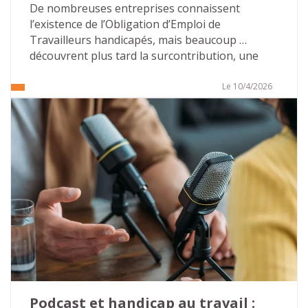
De nombreuses entreprises connaissent 
l’existence de l’Obligation d’Emploi de 
Travailleurs handicapés, mais beaucoup 
découvrent plus tard la surcontribution, une 
majoration beaucoup plus lourde que la 
contribution « classique ». Cette 
Le 10/4/2026
méconnaissance crée un terrain favorable aux 
discours alarmistes de certains démarcheurs 
commerciaux.
Pour les directions des ressources humaines et 
les référents handicap, l’enjeu est simple : 
comprendre les règles, sécuriser les pratiques 
internes et ne pas céder à la pression 
extérieure.
Podcast et handicap au travail : 