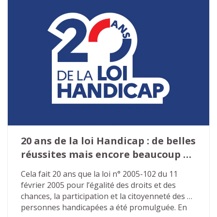
Tour de France des solutions a été lancé en 
2025 par le ministère chargé de l’Autonomie et 
du Handicap afin de repenser en profondeur le 
fonctionnement des Maisons départementales 
des personnes handicapées (MDPH).
20 ans de la loi Handicap : de belles 
réussites mais encore beaucoup à 
faire…
Cela fait 20 ans que la loi n° 2005-102 du 11 
février 2005 pour l’égalité des droits et des 
chances, la participation et la citoyenneté des 
personnes handicapées a été promulguée. En 