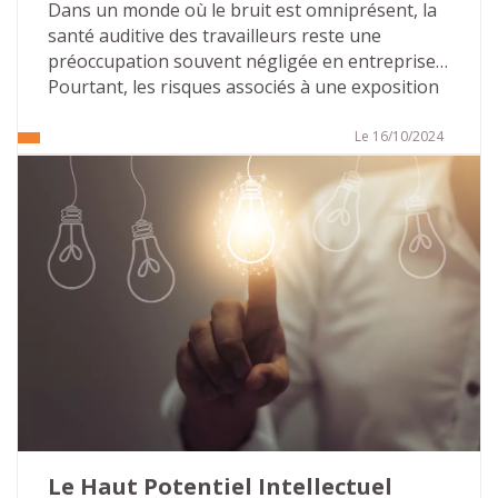
Dans un monde où le bruit est omniprésent, la 
santé auditive des travailleurs reste une 
préoccupation souvent négligée en entreprise. 
Pourtant, les risques associés à une exposition 
prolongée à des niveaux sonores élevés 
peuvent être lourds de conséquences, tant sur 
Le 16/10/2024
le plan professionnel que personnel. Nous 
allons faire le point sur l’importance de la 
prévention des risques auditifs au travail, les 
mesures existantes et les solutions à mettre en 
place pour assurer un environnement sain et 
productif.
Le Haut Potentiel Intellectuel 