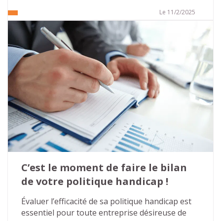
2005, cette loi était perçue comme volontariste 
et apportait de nombreuses évolutions dans la 
Le 11/2/2025
prise en compte du handicap et la recherche 
d’une société inclusive. Cette volonté était 
confortée, en 2010, par la ratification de la 
convention relative aux droits des personnes 
handicapées, par la France, qui réaffirme les 
droits humains issus des textes de la 
Déclaration universelle des droits de l’homme et 
interdit les discriminations fondées sur le 
handicap.
C’est le moment de faire le bilan 
de votre politique handicap !
Évaluer l’efficacité de sa politique handicap est 
essentiel pour toute entreprise désireuse de 