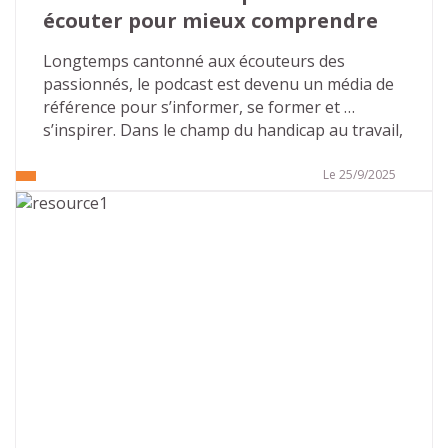
écouter pour mieux comprendre
Longtemps cantonné aux écouteurs des 
passionnés, le podcast est devenu un média de 
référence pour s’informer, se former et 
s’inspirer. Dans le champ du handicap au travail, 
il ouvre un espace rare : des voix sincères, des 
parcours pluriels, des clés concrètes pour agir 
Le 25/9/2025
en entreprise. Avec ses deux saisons déjà 
disponibles, consacrées aux troubles Dys puis 
aux troubles autistiques, et une offre 
d’accompagnement dédiée aux organisations, 
Atouts & Handicap fait du format audio un levier 
puissant de sensibilisation et d’inclusion. Voici 
l’essentiel à connaître… et des pistes pour en 
faire un outil vivant dans votre culture 
d’entreprise.