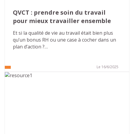
QVCT : prendre soin du travail 
pour mieux travailler ensemble
Et si la qualité de vie au travail était bien plus 
qu’un bonus RH ou une case à cocher dans un 
plan d’action ?
Dans un monde professionnel en constante 
évolution, où les exigences s’accumulent et les 
Le 16/6/2025
repères bougent, il devient essentiel de 
s’interroger : comment permettre à chacun de 
bien faire son travail, de s’y sentir utile, respecté 
et en bonne santé ?
La QVCT – Qualité de Vie et des Conditions de 
Travail – n’est pas un luxe, mais un levier 
stratégique, humain et collectif. Voici pourquoi il 
est plus que jamais temps d’en faire une priorité 