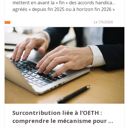
mettent en avant la « fin » des accords handicap 
agréés « depuis fin 2025 ou à horizon fin 2026 » 
pour toutes les entreprises du secteur privé… 
Ces publications mettent souvent en avant des 
Le 7/5/2026
conséquences désastreuses. Il n’en est rien. 
Tout d’abord parce que l’on ne peut pas parler 
de « fin » mais aussi car des solutions 
d’accompagnement existent pour pérenniser 
leurs actions sur le champ de l’emploi des 
personnes en situation de handicap. 
Surcontribution liée à l’OETH : 
comprendre le mécanisme pour 
éviter les mauvaises surprises…