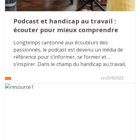
Podcast et handicap au travail : 
écouter pour mieux comprendre
Longtemps cantonné aux écouteurs des 
passionnés, le podcast est devenu un média de 
référence pour s’informer, se former et 
s’inspirer. Dans le champ du handicap au travail, 
il ouvre un espace rare : des voix sincères, des 
parcours pluriels, des clés concrètes pour agir 
Le 25/9/2025
en entreprise. Avec ses deux saisons déjà 
disponibles, consacrées aux troubles Dys puis 
aux troubles autistiques, et une offre 
d’accompagnement dédiée aux organisations, 
Atouts & Handicap fait du format audio un levier 
puissant de sensibilisation et d’inclusion. Voici 
l’essentiel à connaître… et des pistes pour en 
faire un outil vivant dans votre culture 