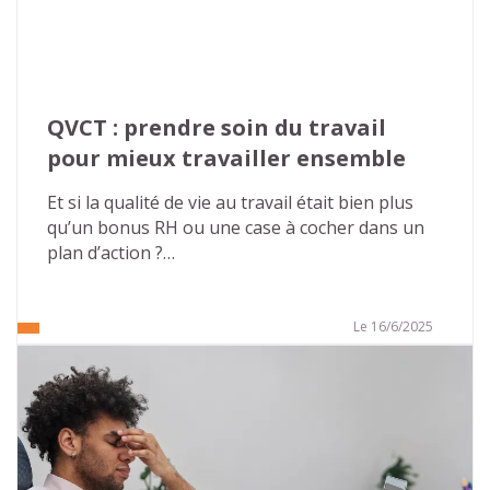
d’entreprise.
QVCT : prendre soin du travail 
pour mieux travailler ensemble
Et si la qualité de vie au travail était bien plus 
qu’un bonus RH ou une case à cocher dans un 
plan d’action ?
Dans un monde professionnel en constante 
évolution, où les exigences s’accumulent et les 
Le 16/6/2025
repères bougent, il devient essentiel de 
s’interroger : comment permettre à chacun de 
bien faire son travail, de s’y sentir utile, respecté 
et en bonne santé ?
La QVCT – Qualité de Vie et des Conditions de 