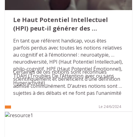
Le Haut Potentiel Intellectuel 
(HPI) peut-il générer des 
situations de handicap ?
En tant que référent handicap, vous êtes 
parfois perdus avec toutes les notions relatives 
au cognitif et à l’émotionnel : neuroatypie, 
neurodiversité, HPI (Haut Potentiel Intellectuel), 
philo-cognitif, HPE (Haut Potentiel Émotionnel), 
Certaines de ces notions sont reconnues 
TDAH (Troubles De l’Attention avec ou sans 
scientifiquement et bénéficient d’une définition 
Hyperactivité)…
admise communément. D’autres notions sont 
sujettes à des débats et ne font pas l’unanimité 
sur leur définition, leurs contours, leurs 
conséquences…
Le 24/6/2024