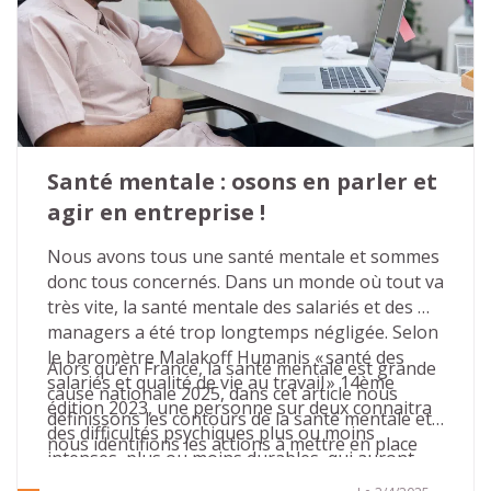
Travail – n’est pas un luxe, mais un levier 
stratégique, humain et collectif. Voici pourquoi il 
est plus que jamais temps d’en faire une priorité 
dans votre organisation.
Santé mentale : osons en parler et 
agir en entreprise !
Nous avons tous une santé mentale et sommes 
donc tous concernés. Dans un monde où tout va 
très vite, la santé mentale des salariés et des 
managers a été trop longtemps négligée. Selon 
le baromètre Malakoff Humanis « santé des 
Alors qu’en France, la santé mentale est grande 
salariés et qualité de vie au travail » 14ème 
cause nationale 2025, dans cet article nous 
édition 2023, une personne sur deux connaitra 
définissons les contours de la santé mentale et 
des difficultés psychiques plus ou moins 
nous identifions les actions à mettre en place 
intenses, plus ou moins durables, qui auront 
dans les entreprises pour agir en faveur de la 
des conséquences sur sa carrière.