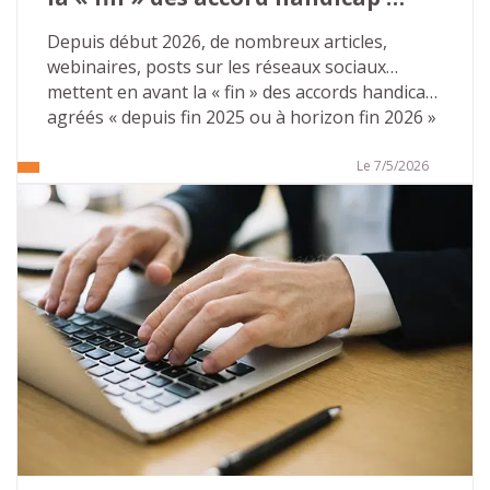
agrées
Depuis début 2026, de nombreux articles, 
webinaires, posts sur les réseaux sociaux… 
mettent en avant la « fin » des accords handicap 
agréés « depuis fin 2025 ou à horizon fin 2026 » 
pour toutes les entreprises du secteur privé… 
Ces publications mettent souvent en avant des 
Le 7/5/2026
conséquences désastreuses. Il n’en est rien. 
Tout d’abord parce que l’on ne peut pas parler 
de « fin » mais aussi car des solutions 
d’accompagnement existent pour pérenniser 
leurs actions sur le champ de l’emploi des 
personnes en situation de handicap. 