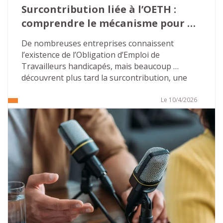
Surcontribution liée à l’OETH : 
comprendre le mécanisme pour 
éviter les mauvaises surprises…
De nombreuses entreprises connaissent 
l’existence de l’Obligation d’Emploi de 
Travailleurs handicapés, mais beaucoup 
découvrent plus tard la surcontribution, une 
majoration beaucoup plus lourde que la 
contribution « classique ». Cette 
Le 10/4/2026
méconnaissance crée un terrain favorable aux 
discours alarmistes de certains démarcheurs 
commerciaux.
Pour les directions des ressources humaines et 
les référents handicap, l’enjeu est simple : 
comprendre les règles, sécuriser les pratiques 
internes et ne pas céder à la pression 
extérieure.