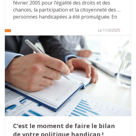
février 2005 pour l’égalité des droits et des 
chances, la participation et la citoyenneté des 
personnes handicapées a été promulguée. En 
2005, cette loi était perçue comme volontariste 
et apportait de nombreuses évolutions dans la 
Le 11/2/2025
prise en compte du handicap et la recherche 
d’une société inclusive. Cette volonté était 
confortée, en 2010, par la ratification de la 
convention relative aux droits des personnes 
handicapées, par la France, qui réaffirme les 
droits humains issus des textes de la 
Déclaration universelle des droits de l’homme et 
interdit les discriminations fondées sur le 
handicap.
C’est le moment de faire le bilan 
de votre politique handicap !