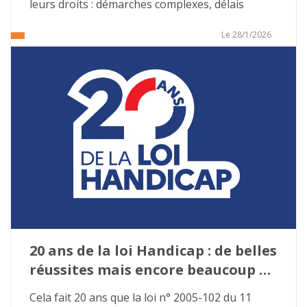
leurs droits : démarches complexes, délais 
excessifs, décisions peu lisibles, ruptures de 
droits. Face à ce constat largement partagé, le 
Le 28/1/2026
Tour de France des solutions a été lancé en 
2025 par le ministère chargé de l’Autonomie et 
du Handicap afin de repenser en profondeur le 
fonctionnement des Maisons départementales 
des personnes handicapées (MDPH).
20 ans de la loi Handicap : de belles 
réussites mais encore beaucoup à 
faire…
Cela fait 20 ans que la loi n° 2005-102 du 11 