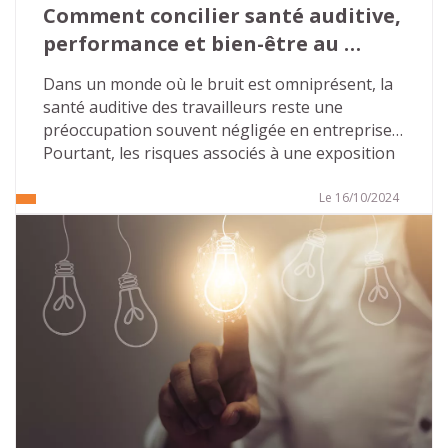
Comment concilier santé auditive, 
performance et bien-être au 
travail ?
Dans un monde où le bruit est omniprésent, la 
santé auditive des travailleurs reste une 
préoccupation souvent négligée en entreprise. 
Pourtant, les risques associés à une exposition 
prolongée à des niveaux sonores élevés 
peuvent être lourds de conséquences, tant sur 
Le 16/10/2024
le plan professionnel que personnel. Nous 
allons faire le point sur l’importance de la 
prévention des risques auditifs au travail, les 
mesures existantes et les solutions à mettre en 
place pour assurer un environnement sain et 
productif.