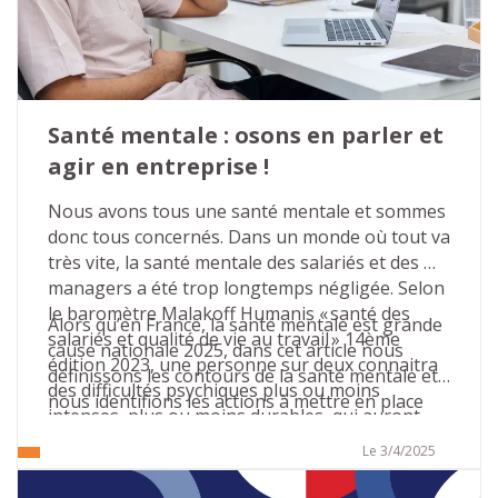
est plus que jamais temps d’en faire une priorité 
dans votre organisation.
Santé mentale : osons en parler et 
agir en entreprise !
Nous avons tous une santé mentale et sommes 
donc tous concernés. Dans un monde où tout va 
très vite, la santé mentale des salariés et des 
managers a été trop longtemps négligée. Selon 
le baromètre Malakoff Humanis « santé des 
Alors qu’en France, la santé mentale est grande 
salariés et qualité de vie au travail » 14ème 
cause nationale 2025, dans cet article nous 
édition 2023, une personne sur deux connaitra 
définissons les contours de la santé mentale et 
des difficultés psychiques plus ou moins 
nous identifions les actions à mettre en place 
intenses, plus ou moins durables, qui auront 
dans les entreprises pour agir en faveur de la 
des conséquences sur sa carrière.
bonne santé mentale.
Le 3/4/2025