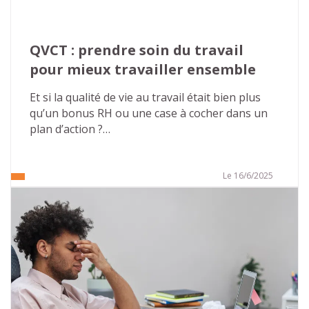
QVCT : prendre soin du travail 
pour mieux travailler ensemble
Et si la qualité de vie au travail était bien plus 
qu’un bonus RH ou une case à cocher dans un 
plan d’action ?
Dans un monde professionnel en constante 
évolution, où les exigences s’accumulent et les 
Le 16/6/2025
repères bougent, il devient essentiel de 
s’interroger : comment permettre à chacun de 
bien faire son travail, de s’y sentir utile, respecté 
et en bonne santé ?
La QVCT – Qualité de Vie et des Conditions de 
Travail – n’est pas un luxe, mais un levier 
stratégique, humain et collectif. Voici pourquoi il 