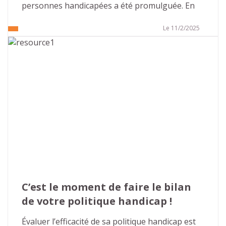
personnes handicapées a été promulguée. En 
2005, cette loi était perçue comme volontariste 
et apportait de nombreuses évolutions dans la 
Le 11/2/2025
prise en compte du handicap et la recherche 
d’une société inclusive. Cette volonté était 
confortée, en 2010, par la ratification de la 
convention relative aux droits des personnes 
handicapées, par la France, qui réaffirme les 
droits humains issus des textes de la 
Déclaration universelle des droits de l’homme et 
interdit les discriminations fondées sur le 
handicap.
C’est le moment de faire le bilan 
de votre politique handicap !
Évaluer l’efficacité de sa politique handicap est 