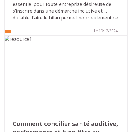
essentiel pour toute entreprise désireuse de 
s’inscrire dans une démarche inclusive et 
durable. Faire le bilan permet non seulement de 
mesurer les progrès réalisés, mais aussi 
d’identifier les axes d’amélioration. Cet article 
Le 19/12/2024
vous présente les points clés pour réaliser le 
bilan de votre politique handicap vous 
permettant, en appliquant les principes de 
l’amélioration continue, de vous inscrire dans 
un cycle vertueux.
Comment concilier santé auditive, 
performance et bien-être au 