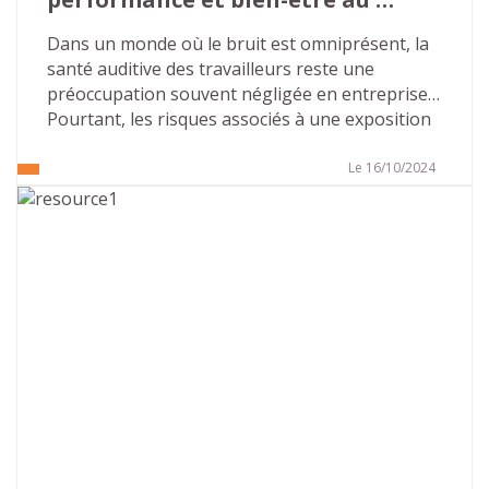
travail ?
Dans un monde où le bruit est omniprésent, la 
santé auditive des travailleurs reste une 
préoccupation souvent négligée en entreprise. 
Pourtant, les risques associés à une exposition 
prolongée à des niveaux sonores élevés 
peuvent être lourds de conséquences, tant sur 
Le 16/10/2024
le plan professionnel que personnel. Nous 
allons faire le point sur l’importance de la 
prévention des risques auditifs au travail, les 
mesures existantes et les solutions à mettre en 
place pour assurer un environnement sain et 
productif.