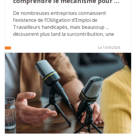
comprendre le mécanisme pour 
éviter les mauvaises surprises…
De nombreuses entreprises connaissent 
l’existence de l’Obligation d’Emploi de 
Travailleurs handicapés, mais beaucoup 
découvrent plus tard la surcontribution, une 
majoration beaucoup plus lourde que la 
contribution « classique ». Cette 
Le 10/4/2026
méconnaissance crée un terrain favorable aux 
discours alarmistes de certains démarcheurs 
commerciaux.
Pour les directions des ressources humaines et 
les référents handicap, l’enjeu est simple : 
comprendre les règles, sécuriser les pratiques 
internes et ne pas céder à la pression 
extérieure.