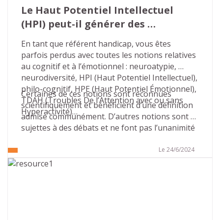
Le Haut Potentiel Intellectuel 
(HPI) peut-il générer des 
situations de handicap ?
En tant que référent handicap, vous êtes 
parfois perdus avec toutes les notions relatives 
au cognitif et à l’émotionnel : neuroatypie, 
neurodiversité, HPI (Haut Potentiel Intellectuel), 
philo-cognitif, HPE (Haut Potentiel Émotionnel), 
Certaines de ces notions sont reconnues 
TDAH (Troubles De l’Attention avec ou sans 
scientifiquement et bénéficient d’une définition 
Hyperactivité)…
admise communément. D’autres notions sont 
sujettes à des débats et ne font pas l’unanimité 
sur leur définition, leurs contours, leurs 
conséquences…
Le 24/6/2024