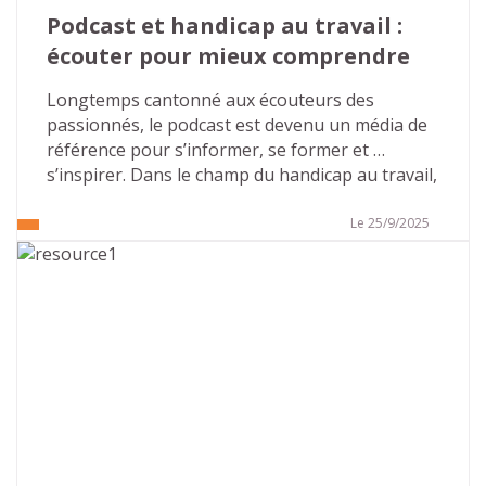
Podcast et handicap au travail : 
écouter pour mieux comprendre
Longtemps cantonné aux écouteurs des 
passionnés, le podcast est devenu un média de 
référence pour s’informer, se former et 
s’inspirer. Dans le champ du handicap au travail, 
il ouvre un espace rare : des voix sincères, des 
parcours pluriels, des clés concrètes pour agir 
Le 25/9/2025
en entreprise. Avec ses deux saisons déjà 
disponibles, consacrées aux troubles Dys puis 
aux troubles autistiques, et une offre 
d’accompagnement dédiée aux organisations, 
Atouts & Handicap fait du format audio un levier 
puissant de sensibilisation et d’inclusion. Voici 
l’essentiel à connaître… et des pistes pour en 
faire un outil vivant dans votre culture 
d’entreprise.