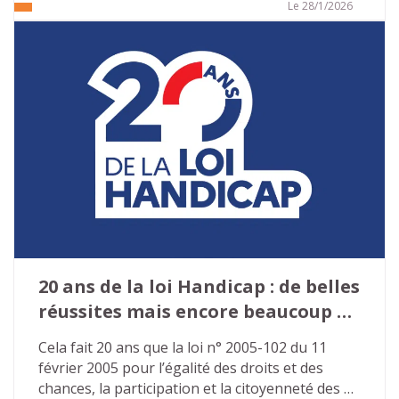
droits. Face à ce constat largement partagé, le 
Le 28/1/2026
Tour de France des solutions a été lancé en 
2025 par le ministère chargé de l’Autonomie et 
du Handicap afin de repenser en profondeur le 
fonctionnement des Maisons départementales 
des personnes handicapées (MDPH).
20 ans de la loi Handicap : de belles 
réussites mais encore beaucoup à 
faire…
Cela fait 20 ans que la loi n° 2005-102 du 11 
février 2005 pour l’égalité des droits et des 
chances, la participation et la citoyenneté des 