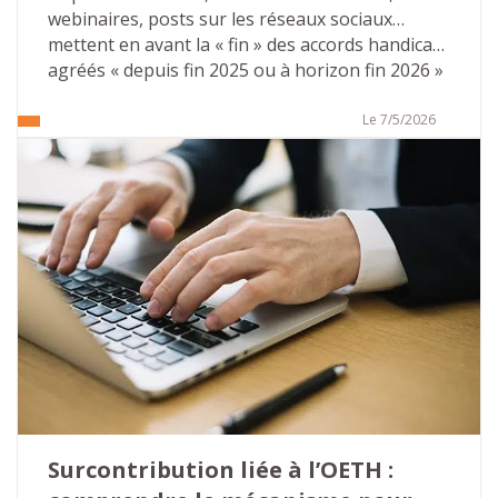
webinaires, posts sur les réseaux sociaux… 
mettent en avant la « fin » des accords handicap 
agréés « depuis fin 2025 ou à horizon fin 2026 » 
pour toutes les entreprises du secteur privé… 
Ces publications mettent souvent en avant des 
Le 7/5/2026
conséquences désastreuses. Il n’en est rien. 
Tout d’abord parce que l’on ne peut pas parler 
de « fin » mais aussi car des solutions 
d’accompagnement existent pour pérenniser 
leurs actions sur le champ de l’emploi des 
personnes en situation de handicap. 
Surcontribution liée à l’OETH : 